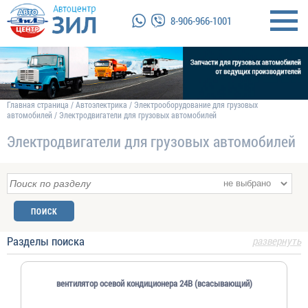
8-906-966-1001
Главная страница
/
Автоэлектрика
/
Электрооборудование для грузовых
автомобилей
/
Электродвигатели для грузовых автомобилей
Электродвигатели для грузовых автомобилей
Разделы поиска
развернуть
вентилятор осевой кондиционера 24В (всасывающий)