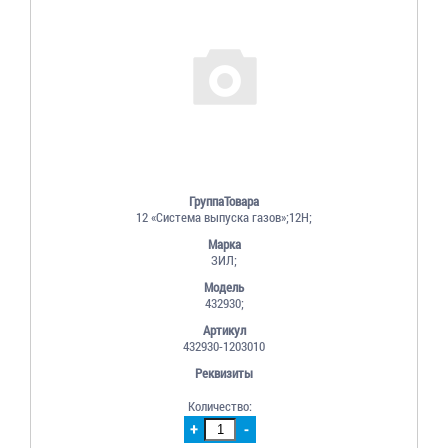
ГруппаТовара
12 «Система выпуска газов»;12Н;
Марка
ЗИЛ;
Модель
432930;
Артикул
432930-1203010
Реквизиты
Количество:
+
-