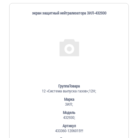
экран защитный нейтрализатора ЗИЛ-432930
ГруппаТовара
12 «Система выпуска газов»;12Н;
Марка
ЗИЛ;
Модель
432930;
Артикул
433360-1206015!!!