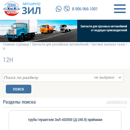
8-906-966-1001
Главная страница
/
Запчасти для российских автомобилей
/
Система выпуска газов
/
Н
12Н
Разделы поиска
развернуть
труба глушителя ЗиЛ-432930 (Д-245.9) приёмная