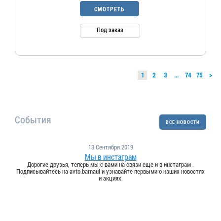
СМОТРЕТЬ
Под заказ
1
2
3
...
74
75
>
События
ВСЕ НОВОСТИ
13 Сентября 2019
Мы в инстаграм
Дорогие друзья, теперь мы с вами на связи еще и в инстаграм .
Подписывайтесь на avto.barnaul и узнавайте первыми о наших новостях
и акциях.