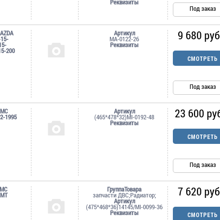
Реквизиты
Под заказ
9 680 руб
MAZDA
Артикул
-15-
MA-0122-26
15-
Реквизиты
15-200
СМОТРЕТЬ
Под заказ
23 600 ру
MMC
Артикул
2-1995
(465*478*32)MI-0192-48
Реквизиты
СМОТРЕТЬ
Под заказ
7 620 руб
MMC
ГруппаТовара
 MT
запчасти ДВС;Радиатор;
Артикул
(475*468*36)14145/MI-0099-36
Реквизиты
СМОТРЕТЬ