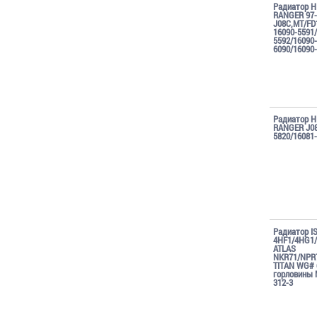
Радиатор H
RANGER 97-
J08C,MT/FD
16090-5591
5592/16090-
6090/16090
Радиатор H
RANGER J08
5820/16081
Радиатор I
4HF1/4HG1
ATLAS
NKR71/NPR
TITAN WG# 
горловины 
312-3