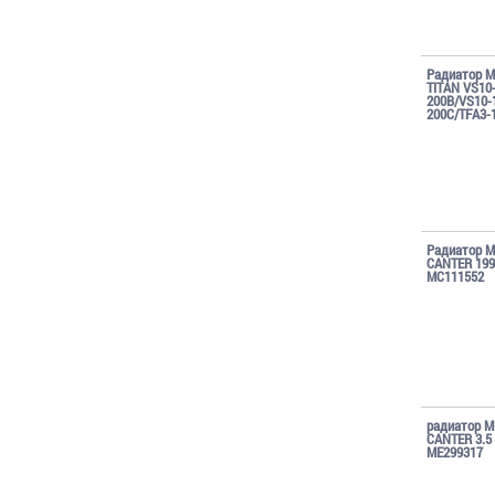
Радиатор 
TITAN VS10
200B/VS10-
200C/TFA3-
Радиатор 
CANTER 199
MC111552
радиатор 
CANTER 3.5
ME299317