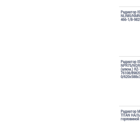
Радиатор I
NLR85/NMR8
466-1/8-982
Радиатор I
NPR75/NQR
(алюм.) RZ-
76108/8982
0/620х588х
Радиатор 
TITAN HA/X
горловиной