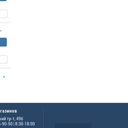
.
>
агазинов
ий тр-т, 49б
6-90-50
| 8:30-18:00