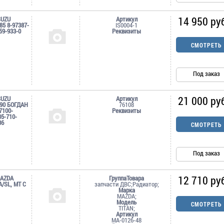
14 950 ру
SUZU
Артикул
5 8-97387-
IS0004-1
59-933-0
Реквизиты
СМОТРЕТЬ
Под заказ
21 000 ру
SUZU
Артикул
90 БОГДАН
76108
7100-
Реквизиты
05-710-
36
СМОТРЕТЬ
Под заказ
12 710 ру
MAZDA
ГруппаТовара
A/SL, MT С
запчасти ДВС;Радиатор;
Марка
MAZDA;
Модель
СМОТРЕТЬ
TITAN;
Артикул
MA-0126-48