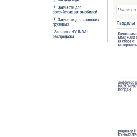
Запчасти для
российских автомобилей
Запчасти для японских
Разделы 
грузовых
Запчасти HYUNDAI
Бачок омыв
распродажа
MMC FUSO 
(в сборе с
моторчиком
диффузор р
ISUZU NPR
БОГДАН
радиатор H
DYNA/DUTR