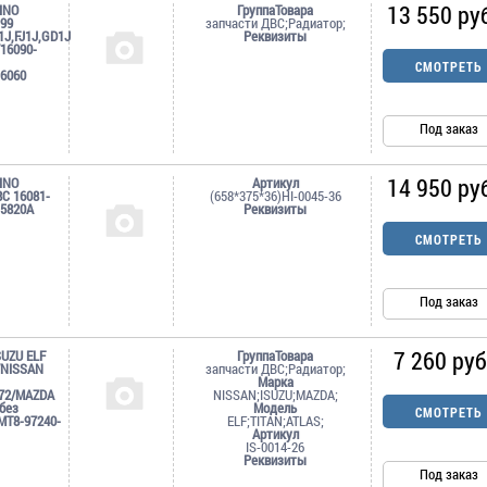
13 550 ру
INO
ГруппаТовара
99
запчасти ДВС;Радиатор;
1J,FJ1J,GD1J
Реквизиты
/16090-
СМОТРЕТЬ
-6060
Под заказ
14 950 ру
INO
Артикул
C 16081-
(658*375*36)HI-0045-36
-5820A
Реквизиты
СМОТРЕТЬ
Под заказ
7 260 руб
SUZU ELF
ГруппаТовара
/NISSAN
запчасти ДВС;Радиатор;
Марка
72/MAZDA
NISSAN;ISUZU;MAZDA;
без
Модель
СМОТРЕТЬ
MT8-97240-
ELF;TITAN;ATLAS;
Артикул
IS-0014-26
Реквизиты
Под заказ