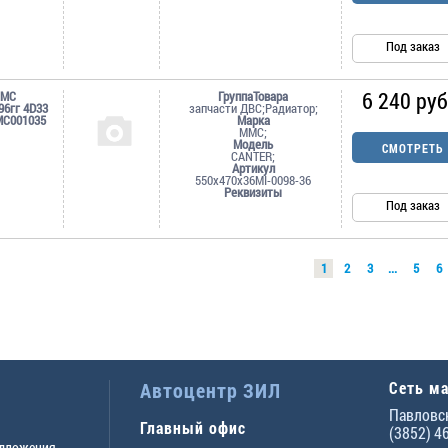
Под заказ
6 240 руб
MMC
ГруппаТовара
96гг 4D33
запчасти ДВС;Радиатор;
MC001035
Марка
MMC;
Модель
СМОТРЕТЬ
CANTER;
Артикул
550х470х36MI-0098-36
Реквизиты
Под заказ
1
2
3
...
5
6
Автоцентр ЗИЛ
Сеть м
Павловск
Главный офис
(3852) 4
едложения