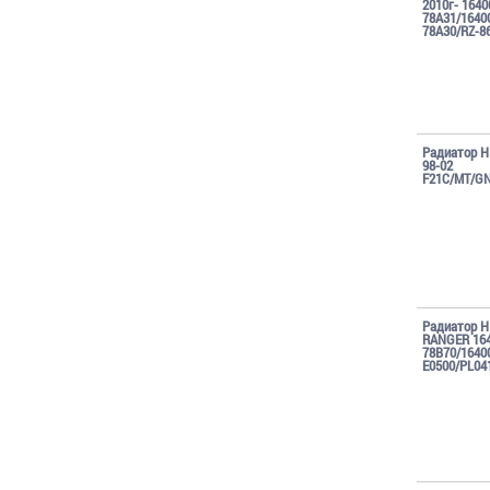
2010г- 1640
78A31/1640
78A30/RZ-8
Радиатор H
98-02
F21C/MT/GN
Радиатор H
RANGER 164
78B70/1640
E0500/PL04