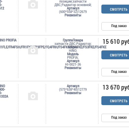
0-
позиции;запчасти
0-
ДВС;Радиатор основной;
612
Артикул
СМОТРЕТЬ
(600*558*32)12679
Реквизиты
Под заказ
15 610 ру
INO PROFIA
ГруппаТовара
запчасти ДВС;Радиатор;
1FLE/FR4FSH/FR1FKE/FR3FPE/FQ4FRH/FS4FKG/FS1FKE/FS3FKE/FS4FKE
Марка
HINO;
Модель
СМОТРЕТЬ
PROFIA;
Артикул
HI-0021-36
Реквизиты
Под заказ
13 670 ру
INO
Артикул
00-
(575*638*40)12779
0-
Реквизиты
1332A
СМОТРЕТЬ
Под заказ