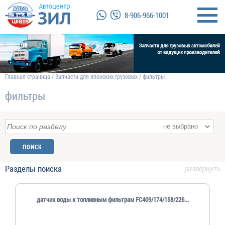
8-906-966-1001
Главная страница
/
Запчасти для японских грузовых
/
фильтры
фильтры
Разделы поиска
развернуть
датчик воды к топливным фильтрам FC409/174/158/226...