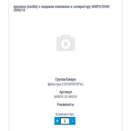
крышка (колба) c медным клапаном к сепаратору 600FG/SWK-
2000/10
ГруппаТовара
фильтры;СЕПАРАТОРЫ;
Артикул
600FG-FJ-W016
Реквизиты
Количество:
+
-