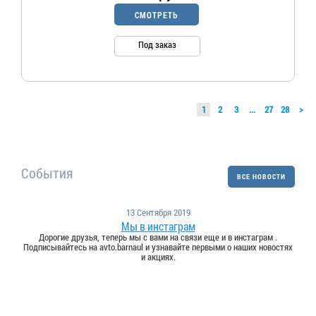
СМОТРЕТЬ
Под заказ
1
2
3
...
27
28
>
События
ВСЕ НОВОСТИ
13 Сентября 2019
Мы в инстаграм
Дорогие друзья, теперь мы с вами на связи еще и в инстаграм .
Подписывайтесь на avto.barnaul и узнавайте первыми о наших новостях
и акциях.