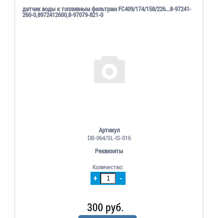
датчик воды к топливным фильтрам FC409/174/158/226...8-97241-
260-0,8972412600,8-97079-821-0
Артикул
DB-064/SL-IS-016
Реквизиты
Количество:
+
-
300 руб.