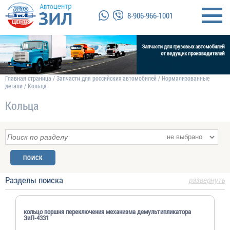
8-906-966-1001
Главная страница
/
Запчасти для российских автомобилей
/
Нормализованные
детали
/
Кольца
Кольца
Разделы поиска
развернуть
кольцо поршня переключения механизма демультипликатора
ЗиЛ-4331