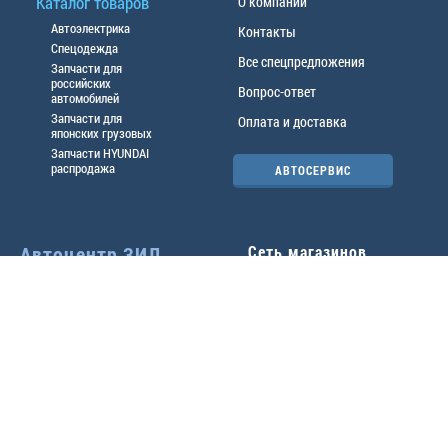
Каталог товаров
О компании
Автоэлектрика
Контакты
Спецодежда
Все спецпредложения
Запчасти для
российских
Вопрос-ответ
автомобилей
Запчасти для
Оплата и доставка
японских грузовых
Запчасти HYUNDAI
распродажа
АВТОСЕРВИС
Автоцентр ЗИЛ
Сеть магазинов
Павловский тр-т, 49б
Главный офис
(3852) 46-90-50
| 8:30-
18:00
г.
Барнаул
,
ул. Трактовая 19А
,
тел.:
(3852) 31-50-33
Павловский тр-т, 49/2
факс:
31-46-99
,
31-46-54
(3852) 46-89-55
| 8:30-
e-mail:
real@actozil.ru
18:00
Трактовая, 19А
(3852) 54-58-75
| 8:00-
17:00