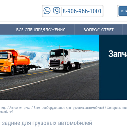
8-906-966-1001
ВО
ВСЕ СПЕЦПРЕДЛОЖЕНИЯ
ВОПРОС-ОТВЕТ
аница
/
Автоэлектрика
/
Электрооборудование для грузовых автомобилей
/
Фонари задни
томобилей
 задние для грузовых автомобилей