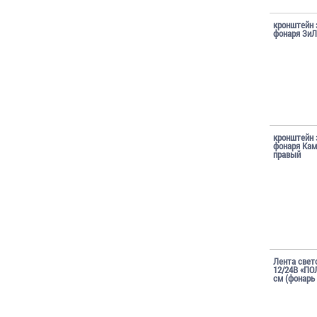
кронштейн 
фонаря ЗиЛ
кронштейн 
фонаря Кам
правый
Лента свет
12/24В «ПО
см (фонарь