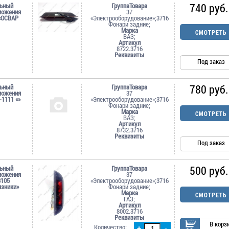
740 руб.
льный
ГруппаТовара
можения
37
«ОСВАР
«Электрооборудование»;3716
Фонари задние;
Марка
СМОТРЕТЬ
ВАЗ;
Артикул
8722.3716
Реквизиты
Под заказ
780 руб.
льный
ГруппаТовара
можения
37
-1111 «»
«Электрооборудование»;3716
Фонари задние;
Марка
СМОТРЕТЬ
ВАЗ;
Артикул
8732.3716
Реквизиты
Под заказ
500 руб.
льный
ГруппаТовара
можения
37
3105
«Электрооборудование»;3716
язники»
Фонари задние;
Марка
СМОТРЕТЬ
ГАЗ;
Артикул
8002.3716
Реквизиты
В корз
Количество:
+
-