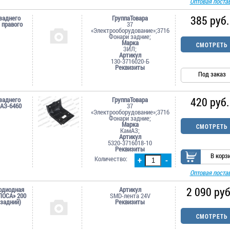
Оптовая поста
385 руб.
заднего
ГруппаТовара
 правого
37
«Электрооборудование»;3716
Фонари задние;
Марка
СМОТРЕТЬ
ЗИЛ;
Артикул
130-3716020-Б
Реквизиты
Под заказ
420 руб.
заднего
ГруппаТовара
АЗ-6460
37
«Электрооборудование»;3716
Фонари задние;
Марка
СМОТРЕТЬ
КамАЗ;
Артикул
5320-3716018-10
Реквизиты
В корз
Количество:
+
-
Оптовая поста
2 090 руб
одиодная
Артикул
ЛОСА» 200
SMD-лента 24V
 задний)
Реквизиты
СМОТРЕТЬ