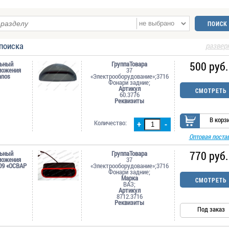
поиска
развер
500 руб.
льный
ГруппаТовара
можения
37
anos
«Электрооборудование»;3716
Фонари задние;
Артикул
СМОТРЕТЬ
60.3776
Реквизиты
В корз
Количество:
+
-
Оптовая поста
770 руб.
льный
ГруппаТовара
можения
37
-09 «ОСВАР
«Электрооборудование»;3716
Фонари задние;
Марка
СМОТРЕТЬ
ВАЗ;
Артикул
8712.3716
Реквизиты
Под заказ