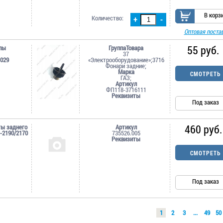
В корз
Количество:
+
-
Оптовая поста
55 руб.
пы
ГруппаТовара
37
1029
«Электрооборудование»;3716
Фонари задние;
Марка
СМОТРЕТЬ
ГАЗ;
Артикул
ФП118-3716111
Реквизиты
Под заказ
460 руб.
ты заднего
Артикул
-2190/2170
735526.005
Реквизиты
СМОТРЕТЬ
Под заказ
1
2
3
...
49
50