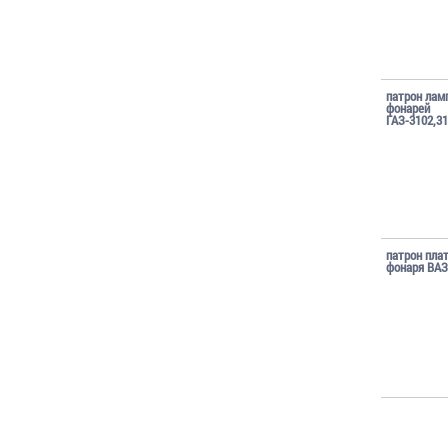
патрон лам
фонарей
ГАЗ-3102,3
патрон пла
фонаря ВАЗ