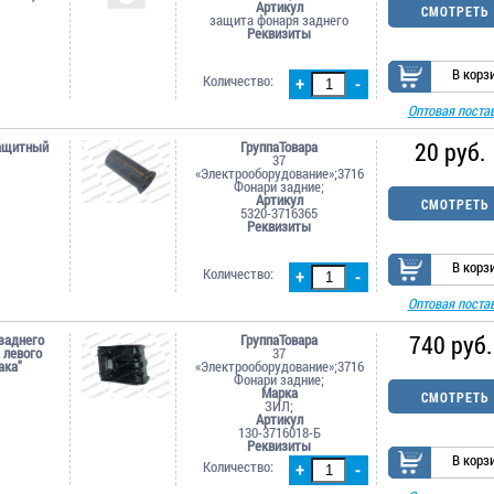
Артикул
СМОТРЕТЬ
защита фонаря заднего
Реквизиты
В корз
Количество:
+
-
Оптовая поста
20 руб.
защитный
ГруппаТовара
37
«Электрооборудование»;3716
Фонари задние;
Артикул
СМОТРЕТЬ
5320-3716365
Реквизиты
В корз
Количество:
+
-
Оптовая поста
740 руб.
заднего
ГруппаТовара
 левого
37
ака"
«Электрооборудование»;3716
Фонари задние;
Марка
СМОТРЕТЬ
ЗИЛ;
Артикул
130-3716018-Б
Реквизиты
В корз
Количество:
+
-