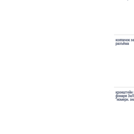
колпачок 
разъёма
кронштейн 
фонаря ЗиЛ
"номерн. зн