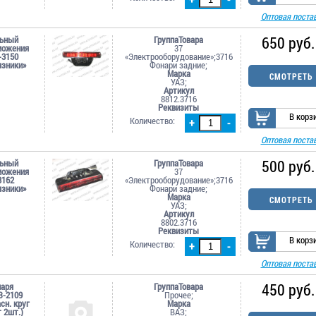
Оптовая поста
650 руб.
льный
ГруппаТовара
можения
37
-3150
«Электрооборудование»;3716
язники»
Фонари задние;
Марка
СМОТРЕТЬ
УАЗ;
Артикул
8812.3716
Реквизиты
В корз
Количество:
+
-
Оптовая поста
500 руб.
льный
ГруппаТовара
можения
37
3162
«Электрооборудование»;3716
язники»
Фонари задние;
Марка
СМОТРЕТЬ
УАЗ;
Артикул
8802.3716
Реквизиты
В корз
Количество:
+
-
Оптовая поста
450 руб.
наря
ГруппаТовара
З-2109
Прочее;
асн. круг
Марка
 2шт.)
ВАЗ;