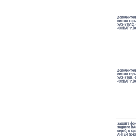
дополните
сигнал тор
УАЗ-31512, 
«ОСВАР г.В
дополните
сигнал тор
УАЗ-3160, -
«ОСВАР г.В
защита фо
заднего ВА
сереб. с кр
АНТЕЙ (к-кт