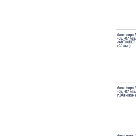
блок-фара 
-05, -07 лев
«АВТОСВЕТ 
(б/ламп)
блок-фара 
-05, -07 ле
г.Вязники» 
блок-фара 