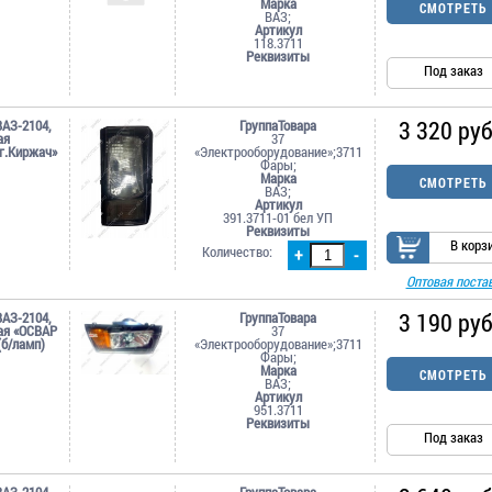
Марка
СМОТРЕТЬ
ВАЗ;
Артикул
118.3711
Реквизиты
Под заказ
3 320 руб
ВАЗ-2104,
ГруппаТовара
ая
37
г.Киржач»
«Электрооборудование»;3711
Фары;
Марка
СМОТРЕТЬ
ВАЗ;
Артикул
391.3711-01 бел УП
Реквизиты
В корз
Количество:
+
-
Оптовая поста
3 190 руб
ВАЗ-2104,
ГруппаТовара
вая «ОСВАР
37
(б/ламп)
«Электрооборудование»;3711
Фары;
Марка
СМОТРЕТЬ
ВАЗ;
Артикул
951.3711
Реквизиты
Под заказ
ВАЗ-2104,
ГруппаТовара