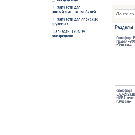
Запчасти для
российских автомобилей
Запчасти для японских
грузовых
Разделы 
Запчасти HYUNDAI
распродажа
блок фара 
правая «BO
г.Рязань»
блок фара
ВАЗ-2123,Ш
НИВА лева
г.Рязань»