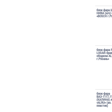
блок фара 
НИВА (н/о)
«BOSCH г.Р
блок-фара 
LOGAN прав
ободком A
г.Рязань»
блок-фара
ВАЗ-1117,1
(КАЛИНА) л
«ALRU» (ан.
пластик)