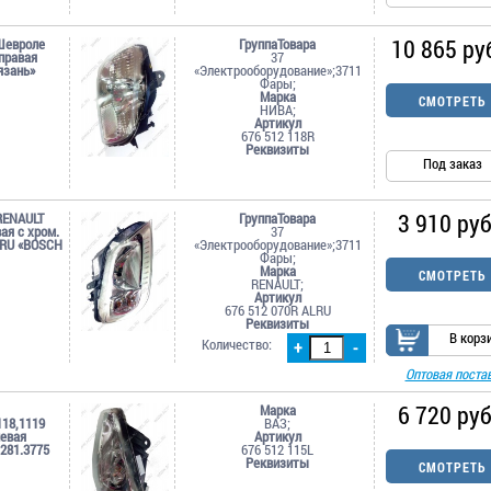
10 865 ру
Шевроле
ГруппаТовара
 правая
37
язань»
«Электрооборудование»;3711
Фары;
Марка
СМОТРЕТЬ
НИВА;
Артикул
676 512 118R
Реквизиты
Под заказ
3 910 руб
RENAULT
ГруппаТовара
ая c хром.
37
LRU «BOSCH
«Электрооборудование»;3711
Фары;
Марка
СМОТРЕТЬ
RENAULT;
Артикул
676 512 070R ALRU
Реквизиты
В корз
Количество:
+
-
Оптовая поста
6 720 руб
Марка
118,1119
ВАЗ;
евая
Артикул
 281.3775
676 512 115L
Реквизиты
СМОТРЕТЬ