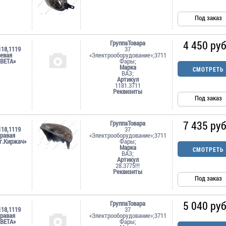
Под заказ
4 450 руб
ГруппаТовара
118,1119
37
евая
«Электрооборудование»;3711
ВЕТА»
Фары;
Марка
СМОТРЕТЬ
ВАЗ;
Артикул
1181.3711
Реквизиты
Под заказ
7 435 руб
ГруппаТовара
118,1119
37
равая
«Электрооборудование»;3711
г.Киржач»
Фары;
Марка
СМОТРЕТЬ
ВАЗ;
Артикул
28.3775!!!
Реквизиты
Под заказ
5 040 руб
ГруппаТовара
118,1119
37
равая
«Электрооборудование»;3711
ВЕТА»
Фары;