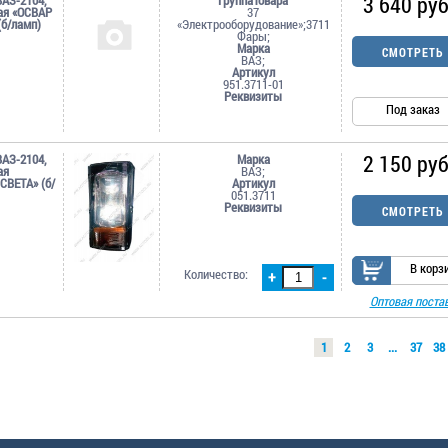
3 640 руб
вая «ОСВАР
37
(б/ламп)
«Электрооборудование»;3711
Фары;
Марка
СМОТРЕТЬ
ВАЗ;
Артикул
951.3711-01
Реквизиты
Под заказ
2 150 руб
ВАЗ-2104,
Марка
ая
ВАЗ;
ВЕТА» (б/
Артикул
051.3711
Реквизиты
СМОТРЕТЬ
В корз
Количество:
+
-
Оптовая поста
1
2
3
...
37
38