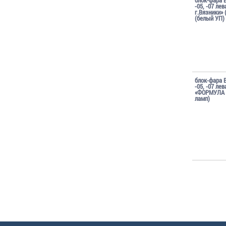
-05, -07 ле
г.Вязники» 
(белый УП)
блок-фара 
-05, -07 лев
«ФОРМУЛА С
ламп)