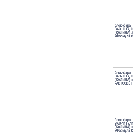
блок-фара
ВАЗ-1117,1
(КАЛИНА) л
«Формула С
блок-фара
ВАЗ-1117,1
(КАЛИНА) п
«АВТОСВЕТ 
блок-фара
ВАЗ-1117,1
(КАЛИНА) п
«Формула С