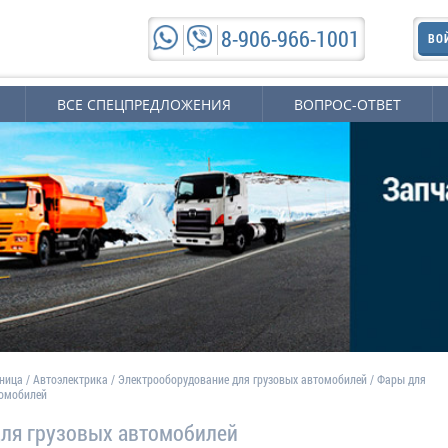
8-906-966-1001
ВО
ВСЕ СПЕЦПРЕДЛОЖЕНИЯ
ВОПРОС-ОТВЕТ
аница
/
Автоэлектрика
/
Электрооборудование для грузовых автомобилей
/
Фары для
томобилей
ля грузовых автомобилей