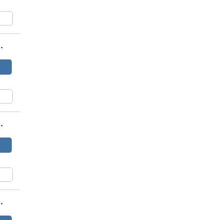
.
.
.