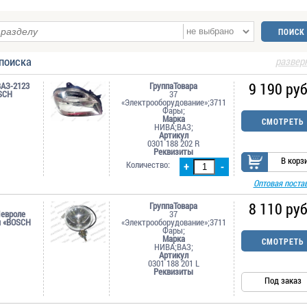
поиска
развер
9 190 руб
ВАЗ-2123
ГруппаТовара
SCH
37
«Электрооборудование»;3711
Фары;
Марка
СМОТРЕТЬ
НИВА;ВАЗ;
Артикул
0301 188 202 R
Реквизиты
В корз
Количество:
+
-
Оптовая поста
8 110 руб
ГруппаТовара
евроле
37
я «BOSCH
«Электрооборудование»;3711
Фары;
Марка
СМОТРЕТЬ
НИВА;ВАЗ;
Артикул
0301 188 201 L
Реквизиты
Под заказ