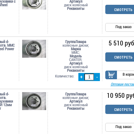
рузовики c
Артикул
heel
диск колесный
Реквизиты
СМОТРЕТЬ
Под заказ
5 510 руб
ный d-
ГруппаТовара
-отв. MMC
колесные диски;
el Power
Марка
MMC;
Модель
СМОТРЕТЬ
CANTER;
Артикул
диск колесный
Реквизиты
В корз
Количество:
+
-
Оптовая поста
10 950 ру
ный d-
ГруппаТовара
-отв.
колесные диски;
рузовики
Артикул
Й 12мм
диск колесный
r
Реквизиты
СМОТРЕТЬ
Под заказ