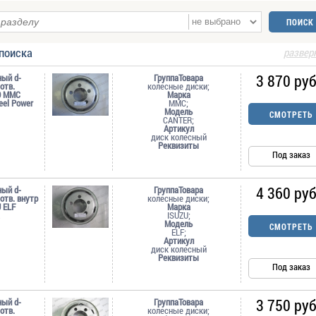
поиска
развер
3 870 руб
ный d-
ГруппаТовара
-отв.
колесные диски;
0 MMC
Марка
el Power
MMC;
Модель
СМОТРЕТЬ
CANTER;
Артикул
диск колесный
Реквизиты
Под заказ
4 360 руб
ный d-
ГруппаТовара
-отв. внутр
колесные диски;
 ELF
Марка
ISUZU;
Модель
СМОТРЕТЬ
ELF;
Артикул
диск колесный
Реквизиты
Под заказ
3 750 руб
ный d-
ГруппаТовара
-отв.
колесные диски;