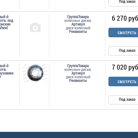
Под заказ
6 270 руб
ный d-
ГруппаТовара
-отв. под
колесные диски;
онские
Артикул
Wheel
диск колесный
Реквизиты
СМОТРЕТЬ
Под заказ
7 020 руб
ный d-
ГруппаТовара
-отв.
колесные диски;
рузовики
Артикул
r
диск колесный
Реквизиты
СМОТРЕТЬ
Под заказ