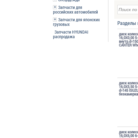
Запчасти для
российских автомобилей
Запчасти для японских
Разделы 
грузовых
Запчасти HYUNDAI
диск колес
распродажа
16,0X0,00 5
внутр.d=15
CANTER Whe
диск колес
16,0X5,50 5
d=145 ISUZU
безкамерка
диск колес
16,0X6,00 6