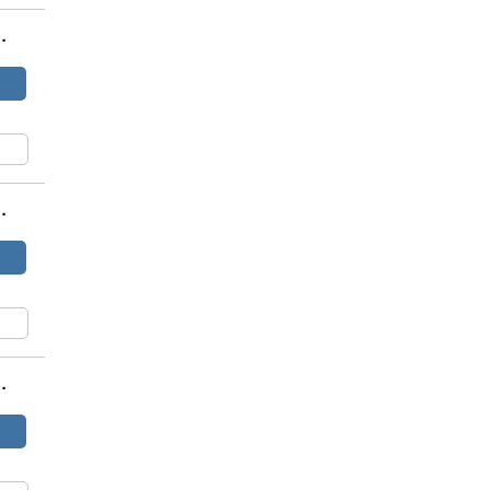
.
.
.