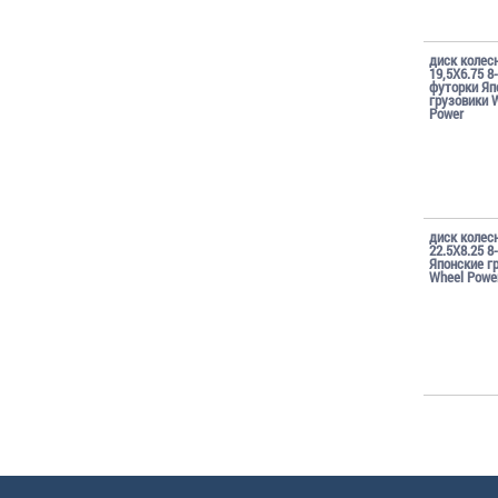
диск колес
19,5X6.75 8
футорки Яп
грузовики 
Power
диск колес
22.5X8.25 8
Японские г
Wheel Powe