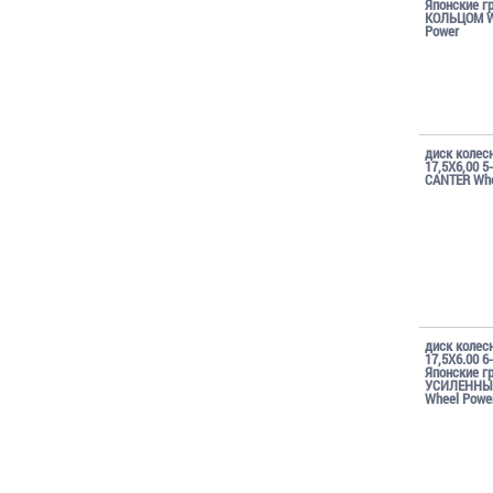
Японские г
КОЛЬЦОМ W
Power
диск колес
17,5X6,00 5
CANTER Whe
диск колес
17,5Х6.00 6
Японские г
УСИЛЕННЫ
Wheel Powe