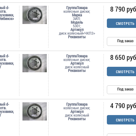
8 790 руб
ный d-
ГруппаТовара
-отв.
колесные диски;
рузовики,
Марка
лябинск»
ЗИЛ;
Модель
СМОТРЕТЬ
5301;
Артикул
диск колесный«ЧКПЗ»
Реквизиты
Под заказ
8 650 руб
ный d-
ГруппаТовара
-отв.
колесные диски;
рузовики,
Артикул
r
диск колесный
Реквизиты
СМОТРЕТЬ
Под заказ
4 790 руб
ный d-
ГруппаТовара
-отв.
колесные диски;
рузовики,
Артикул
r
диск колесный
Реквизиты
СМОТРЕТЬ