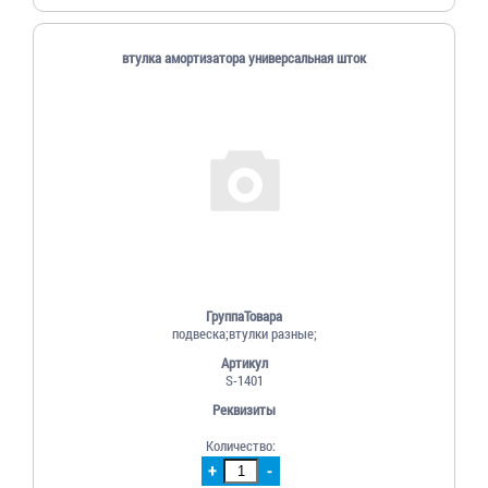
втулка амортизатора универсальная шток
ГруппаТовара
подвеска;втулки разные;
Артикул
S-1401
Реквизиты
Количество:
+
-