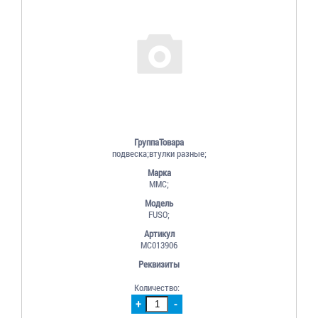
ГруппаТовара
подвеска;втулки разные;
Марка
MMC;
Модель
FUSO;
Артикул
MC013906
Реквизиты
Количество:
+
-