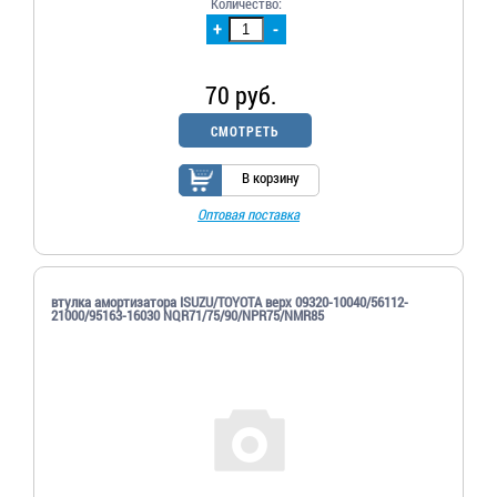
Количество:
+
-
70 руб.
СМОТРЕТЬ
В корзину
Оптовая поставка
втулка амортизатора ISUZU/TOYOTA верх 09320-10040/56112-
21000/95163-16030 NQR71/75/90/NPR75/NMR85