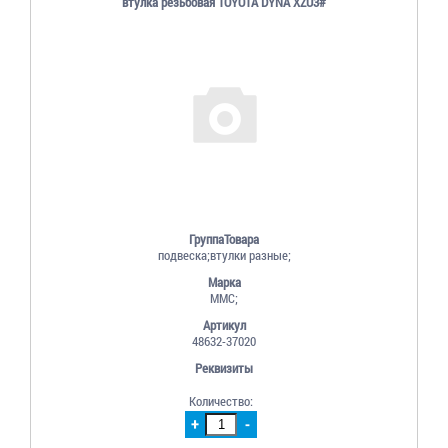
втулка резьбовая TOYOTA DYNA XZU3#
ГруппаТовара
подвеска;втулки разные;
Марка
MMC;
Артикул
48632-37020
Реквизиты
Количество:
+
-