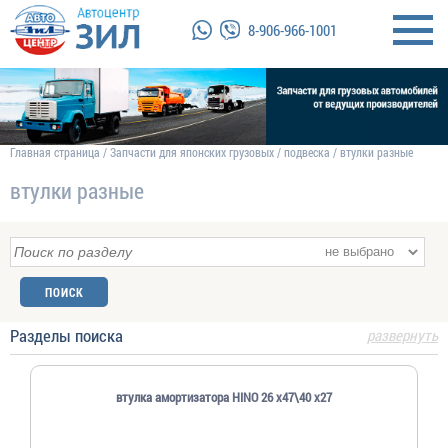
8-906-966-1001
Главная страница
/
Запчасти для японских грузовых
/
подвеска
/
втулки разные
втулки разные
Разделы поиска
развернуть
втулка амортизатора HINO 26 x47\40 x27