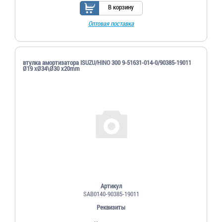
В корзину
Оптовая поставка
втулка амортизатора ISUZU/HINO 300 9-51631-014-0/90385-19011
Ø19 xØ34\Ø30 x20mm
Артикул
SAB0140-90385-19011
Реквизиты