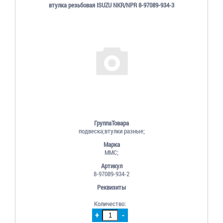
втулка резьбовая ISUZU NKR/NPR 8-97089-934-3
ГруппаТовара
подвеска;втулки разные;
Марка
MMC;
Артикул
8-97089-934-2
Реквизиты
Количество:
+
-