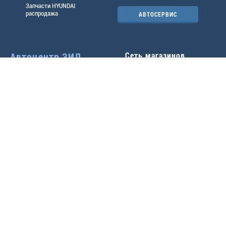
Запчасти HYUNDAI
распродажа
АВТОСЕРВИС
Автоцентр ЗИЛ
Сеть магазинов
Павловский тр-т, 49б
Главный офис
(3852) 46-90-50
| 8:30-
18:00
г.
Барнаул
,
ул. Трактовая 19А
,
тел.:
(3852) 31-50-33
Павловский тр-т, 49/2
факс:
31-46-99
,
31-46-54
(3852) 46-89-55
| 8:30-
e-mail:
real@actozil.ru
18:00
Трактовая, 19А
(3852) 54-58-75
| 8:00-
17:00
+7-906-966-1001
Воровского, 112
(3852) 61-41-95
| 9:00-
18:00