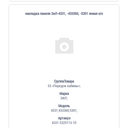
накладка панели ЗиЛ-4331, -433360, -5301 левая н/о
ГруппаТовара
53 «Передок кабины»;
Марка
ЗИЛ;
Модель
4331;433360;5301;
Артикул
4331-5325113-10