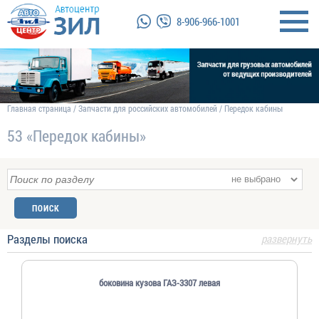
8-906-966-1001
Главная страница
/
Запчасти для российских автомобилей
/
Передок кабины
53 «Передок кабины»
Разделы поиска
развернуть
боковина кузова ГАЗ-3307 левая