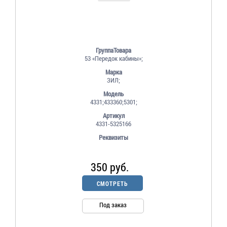
ГруппаТовара
53 «Передок кабины»;
Марка
ЗИЛ;
Модель
4331;433360;5301;
Артикул
4331-5325166
Реквизиты
350 руб.
СМОТРЕТЬ
Под заказ