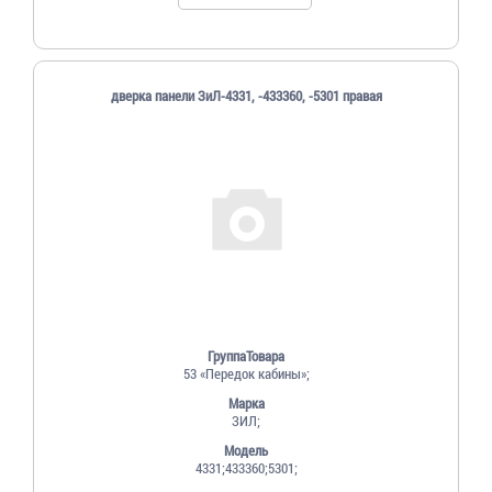
дверка панели ЗиЛ-4331, -433360, -5301 правая
ГруппаТовара
53 «Передок кабины»;
Марка
ЗИЛ;
Модель
4331;433360;5301;