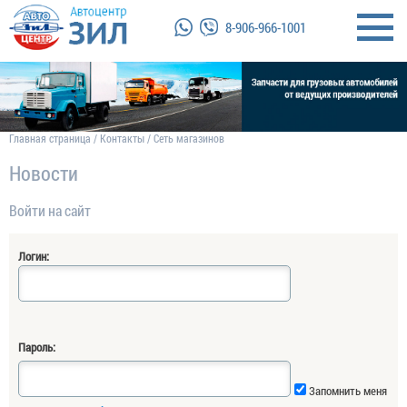
8-906-966-1001
Главная страница
/
Контакты
/
Сеть магазинов
Новости
Войти на сайт
Логин:
Пароль:
Запомнить меня