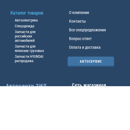
Каталог товаров
О компании
Автоэлектрика
Контакты
Спецодежда
Все спецпредложения
Запчасти для
российских
Вопрос-ответ
автомобилей
Запчасти для
Оплата и доставка
японских грузовых
Запчасти HYUNDAI
распродажа
АВТОСЕРВИС
Автоцентр ЗИЛ
Сеть магазинов
Павловский тр-т, 49б
Главный офис
(3852) 46-90-50
| 8:30-
18:00
г.
Барнаул
,
ул. Трактовая 19А
,
тел.:
(3852) 31-50-33
Павловский тр-т, 49/2
факс:
31-46-99
,
31-46-54
(3852) 46-89-55
| 8:30-
e-mail:
real@actozil.ru
18:00
Трактовая, 19А