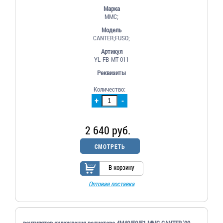
Марка
MMC;
Модель
CANTER;FUSO;
Артикул
YL-FB-MT-011
Реквизиты
Количество:
+
-
2 640 руб.
СМОТРЕТЬ
В корзину
Оптовая поставка
вентилятор охлаждения радиатора 4M40/50/51 MMC CANTER '99-