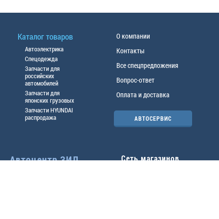
Каталог товаров
О компании
Автоэлектрика
Контакты
Спецодежда
Все спецпредложения
Запчасти для
российских
Вопрос-ответ
автомобилей
Запчасти для
Оплата и доставка
японских грузовых
Запчасти HYUNDAI
распродажа
АВТОСЕРВИС
Автоцентр ЗИЛ
Сеть магазинов
Павловский тр-т, 49б
Главный офис
(3852) 46-90-50
| 8:30-
18:00
г.
Барнаул
,
ул. Трактовая 19А
,
тел.:
(3852) 31-50-33
Павловский тр-т, 49/2
факс:
31-46-99
,
31-46-54
(3852) 46-89-55
| 8:30-
e-mail:
real@actozil.ru