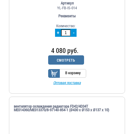
Артикул
YL-FB-IS-014
Реквизиты
Количество:
+
-
4 080 руб.
СМОТРЕТЬ
В корзину
Оптовая поставка
вентилятор охлаждения радиатора FD42/4D34T
ME014360/ME013370/8-97140-854-1 (Ø430 x Ø153 x Ø137 x 10)