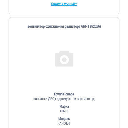
Оптовая поставка
вентилятор охлаждения радиатора 6HH1 (520х6)
ГруппаТовара
запчасти ДВС;гидромуфта и вентилятор;
Марка
HINO;
Модель
RANGER;