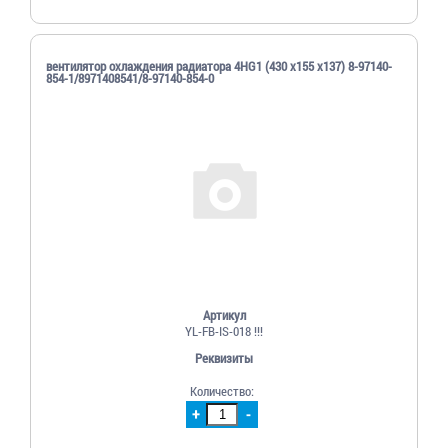
вентилятор охлаждения радиатора 4HG1 (430 x155 x137) 8-97140-
854-1/8971408541/8-97140-854-0
Артикул
YL-FB-IS-018 !!!
Реквизиты
Количество:
+
-