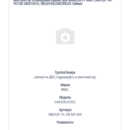
FE7/8E ME013415, ME241042,ME299225 Тайван
ГруппаТовара
запчасти ДВС;гидромуфта и вентилятор;
Марка
MMC;
Модель
CANTER;FUSO;
Артикул
MB5181-YL-FB-MT-029
Реквизиты