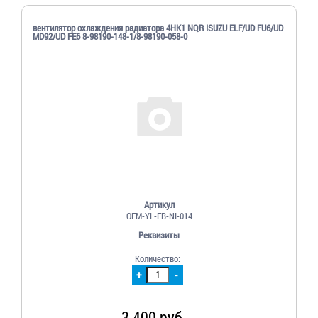
вентилятор охлаждения радиатора 4HK1 NQR ISUZU ELF/UD FU6/UD
MD92/UD FE6 8-98190-148-1/8-98190-058-0
Артикул
OEM-YL-FB-NI-014
Реквизиты
Количество:
+
-
3 400 руб.