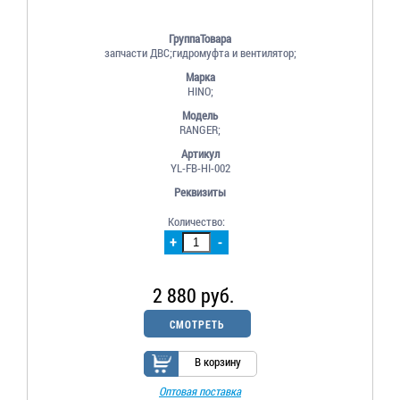
ГруппаТовара
запчасти ДВС;гидромуфта и вентилятор;
Марка
HINO;
Модель
RANGER;
Артикул
YL-FB-HI-002
Реквизиты
Количество:
+
-
2 880 руб.
СМОТРЕТЬ
В корзину
Оптовая поставка