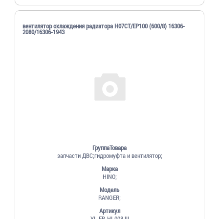
вентилятор охлаждения радиатора H07CT/EP100 (600/8) 16306-
2080/16306-1943
ГруппаТовара
запчасти ДВС;гидромуфта и вентилятор;
Марка
HINO;
Модель
RANGER;
Артикул
YL-FB-HI-008 !!!