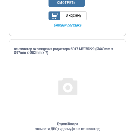
СМОТРЕТЬ
В корзину
Оптовая поставка
вентилятор охлаждения радиатора 6D17 ME075229 (Ø440mm x
Ø97mm x Ø82mm x 7)
ГруппаТовара
запчасти ДВС;гидромуфта и вентилятор;