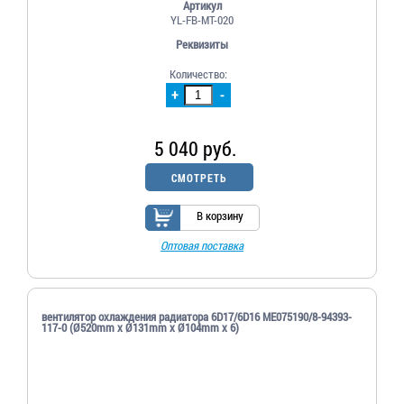
Артикул
YL-FB-MT-020
Реквизиты
Количество:
+
-
5 040 руб.
СМОТРЕТЬ
В корзину
Оптовая поставка
вентилятор охлаждения радиатора 6D17/6D16 ME075190/8-94393-
117-0 (Ø520mm x Ø131mm x Ø104mm x 6)