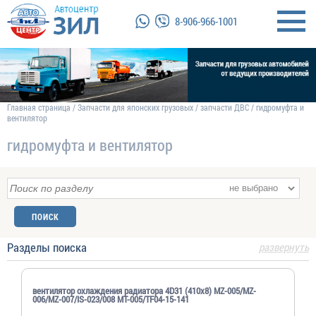
8-906-966-1001
Главная страница
/
Запчасти для японских грузовых
/
запчасти ДВС
/
гидромуфта и
вентилятор
гидромуфта и вентилятор
Разделы поиска
развернуть
вентилятор охлаждения радиатора 4D31 (410х8) MZ-005/MZ-
006/MZ-007/IS-023/008 MT-005/TF04-15-141