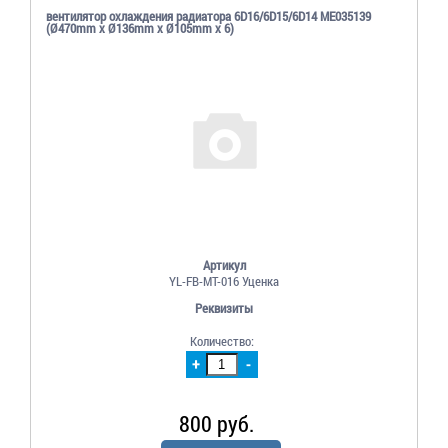
вентилятор охлаждения радиатора 6D16/6D15/6D14 ME035139
(Ø470mm x Ø136mm x Ø105mm x 6)
Артикул
YL-FB-MT-016 Уценка
Реквизиты
Количество:
+
-
800 руб.