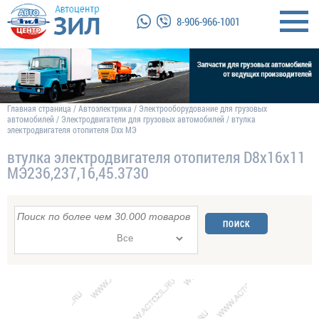
8-906-966-1001
Главная страница
/
Автоэлектрика
/
Электрооборудование для грузовых
автомобилей
/
Электродвигатели для грузовых автомобилей
/
втулка
электродвигателя отопителя Dхх МЭ
втулка электродвигателя отопителя D8х16х11
МЭ236,237,16,45.3730