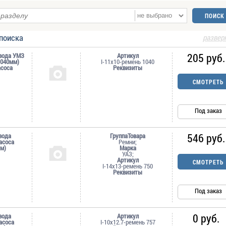
поиска
развер
205 руб.
вода УМЗ
Артикул
1040мм)
I-11х10-ремень 1040
асоса
Реквизиты
СМОТРЕТЬ
Под заказ
546 руб.
вода
ГруппаТовара
асоса
Ремни;
м)
Марка
УАЗ;
Артикул
СМОТРЕТЬ
I-14х13-ремень 750
Реквизиты
Под заказ
0 руб.
вода
Артикул
асоса
I-10х12.7-ремень 757