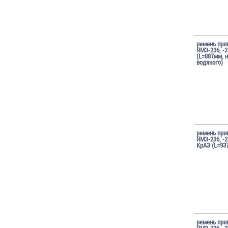
ремень при
ЯМЗ-236, -2
(L=887мм, 
водяного)
ремень при
ЯМЗ-236, -2
КрАЗ (L=93
ремень при
ЯМЗ-236, -2