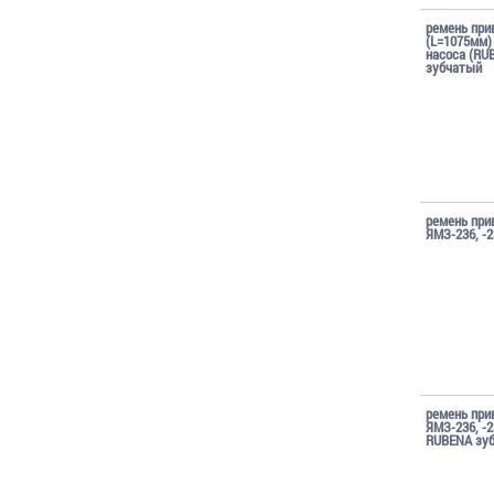
ремень при
(L=1075мм)
насоса (RU
зубчатый
ремень при
ЯМЗ-236, -2
ремень при
ЯМЗ-236, -2
RUBENA зу