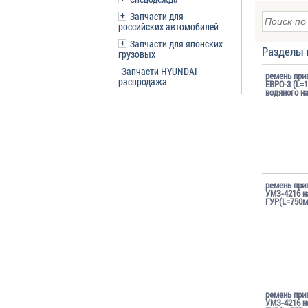
Запчасти для
российских автомобилей
Запчасти для японских
Разделы 
грузовых
Запчасти HYUNDAI
ремень при
распродажа
ЕВРО-3 (L=
водяного н
ремень при
УМЗ-4216 н
ГУР(L=750м
ремень при
УМЗ-4216 н