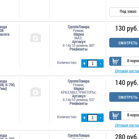
Под заказ
130 руб.
вода
ГруппаТовара
38
Ремни;
насоса
Марка
МАЗ;
Артикул
СМОТРЕТЬ
II-14х10-ремень 887
Реквизиты
В корз
Количество:
+
-
Оптовая поста
140 руб.
вода
ГруппаТовара
38, К-700,
Ремни;
7мм)
Марка
КРАЗ;МАЗ;ТРАКТОРЫ;
Артикул
СМОТРЕТЬ
II-14х10-ремень 937
Реквизиты
В корз
Количество:
+
-
Оптовая поста
280 руб.
вода
ГруппаТовара
38, К-700,
Ремни;