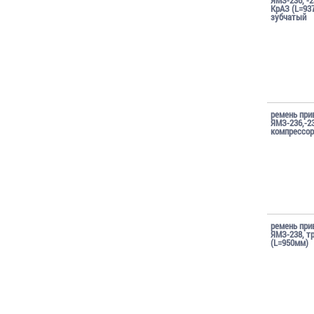
КрАЗ (L=93
зубчатый
ремень при
ЯМЗ-236,-2
компрессо
ремень при
ЯМЗ-238, т
(L=950мм)