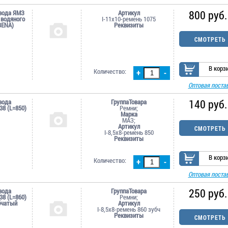
800 руб.
вода ЯМЗ
Артикул
 водяного
I-11х10-ремень 1075
BENA)
Реквизиты
СМОТРЕТЬ
В корз
Количество:
+
-
Оптовая поста
140 руб.
вода
ГруппаТовара
38 (L=850)
Ремни;
Марка
МАЗ;
Артикул
СМОТРЕТЬ
I-8,5х8-ремень 850
Реквизиты
В корз
Количество:
+
-
Оптовая поста
250 руб.
вода
ГруппаТовара
38 (L=860)
Ремни;
бчатый
Артикул
I-8,5х8-ремень 860 зубч
Реквизиты
СМОТРЕТЬ