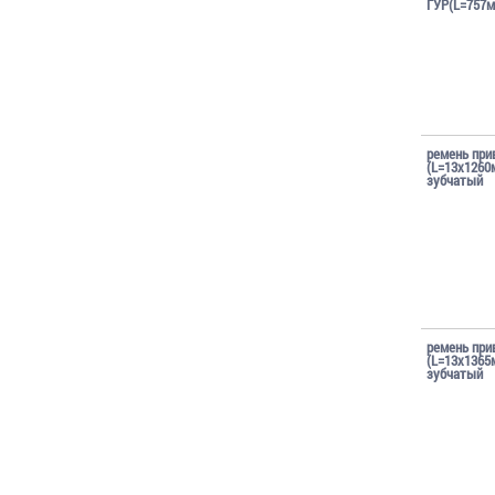
ГУР(L=757м
ремень при
(L=13х1260
зубчатый
ремень при
(L=13х1365
зубчатый