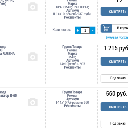
7мм)
Марка
КРАЗ;МАЗ;ТРАКТОРЫ;
Артикул
СМОТРЕТЬ
II-14х10-ремень 937-зубч.
Реквизиты
В корз
Количество:
+
-
Оптовая поста
1 215 руб
вода
ГруппаТовара
38
Ремни;
ра RUBENA
Марка
МАЗ;
Артикул
СМОТРЕТЬ
14х10ремень 937
Реквизиты
Под заказ
560 руб.
вода
ГруппаТовара
рактор Д-65
Ремни;
Артикул
I-11х10(А)-ремень 950
Реквизиты
СМОТРЕТЬ
Под заказ