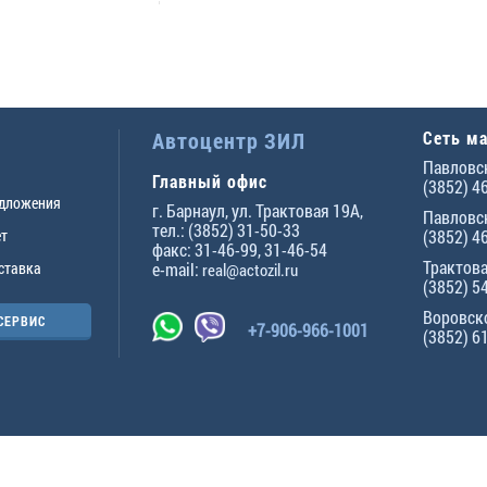
Автоцентр ЗИЛ
Сеть м
Павловск
Главный офис
(3852) 4
едложения
г.
Барнаул
,
ул. Трактовая 19А
,
Павловск
тел.:
(3852) 31-50-33
ет
(3852) 4
факс:
31-46-99
,
31-46-54
Трактова
ставка
e-mail:
real@actozil.ru
(3852) 5
Воровско
СЕРВИС
+7-906-966-1001
(3852) 6
ны