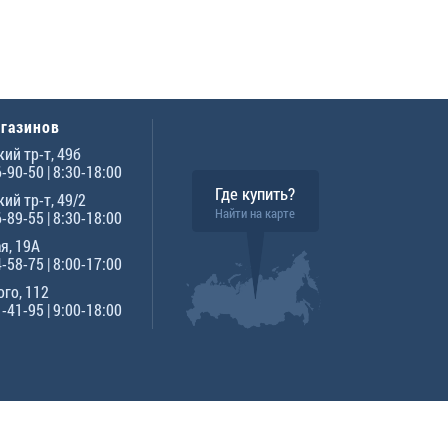
агазинов
ий тр-т, 49б
6-90-50
| 8:30-18:00
Где купить?
ий тр-т, 49/2
Найти на карте
6-89-55
| 8:30-18:00
я, 19А
4-58-75
| 8:00-17:00
го, 112
1-41-95
| 9:00-18:00