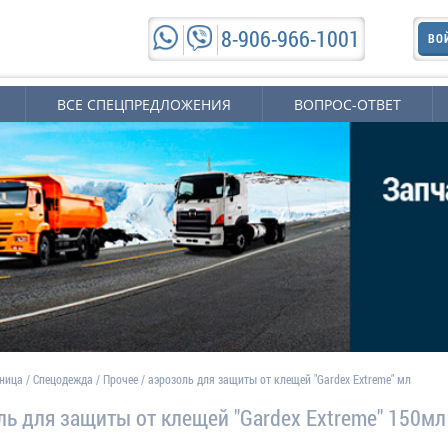
8-906-966-1001
ВО
ВСЕ СПЕЦПРЕДЛОЖЕНИЯ
ВОПРОС-ОТВЕТ
аница
/
Спецодежда
/
Прочее
/
аэрозоль для защиты от клещей "Gardex Extreme" мл
ль для защиты от клещей "Gardex Extreme" 150мл