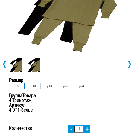
Размер
р.48
р.50
р.52
р.54
р.56
р.58
р.60
р.44
ГруппаТовара
4 Трикотаж;
Артикул
4.071-белье
Количество
-
+