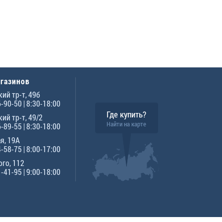
агазинов
ий тр-т, 49б
6-90-50
| 8:30-18:00
Где купить?
ий тр-т, 49/2
Найти на карте
6-89-55
| 8:30-18:00
я, 19А
4-58-75
| 8:00-17:00
го, 112
1-41-95
| 9:00-18:00