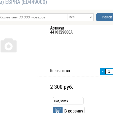
м) ESPRA (ED449000)
Артикул
4410329000А
Количество
-
2 300 руб.
Под заказ
В корзину