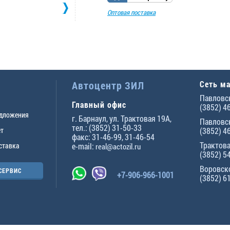
Оптовая поставка
Автоцентр ЗИЛ
Сеть м
Павловск
Главный офис
(3852) 4
едложения
г.
Барнаул
,
ул. Трактовая 19А
,
Павловск
тел.:
(3852) 31-50-33
ет
(3852) 4
факс:
31-46-99
,
31-46-54
Трактова
ставка
e-mail:
real@actozil.ru
(3852) 5
Воровско
СЕРВИС
+7-906-966-1001
(3852) 6