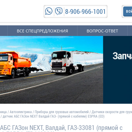
8-906-966-1001
ВО
ВСЕ СПЕЦПРЕДЛОЖЕНИЯ
ВОПРОС-ОТВЕТ
аница
/
Автоэлектрика
/
Приборы для грузовых автомобилей
/
Датчики скорости для гру
/
датчик АБС ГАЗон NEXT Валдай ГАЗ- (прямой с кабелем) ESPRA (ED)
 АБС ГАЗон NEXT, Валдай, ГАЗ-33081 (прямой с