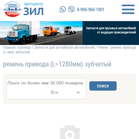
8-906-966-1001
Главная страница
/
Запчасти для российских автомобилей
/
Ремни
/
ремень привода
(L=мм) зубчатый
ремень привода (L=1280мм) зубчатый