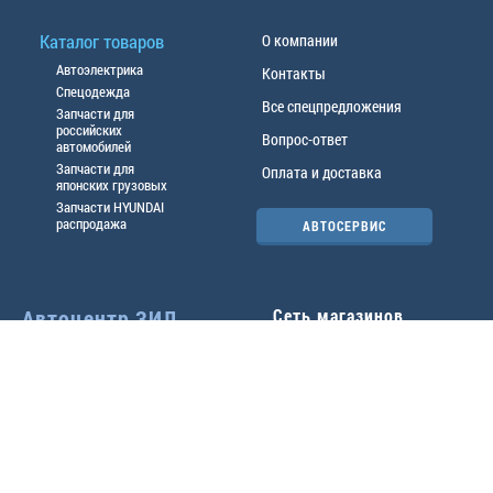
Каталог товаров
О компании
Автоэлектрика
Контакты
Спецодежда
Все спецпредложения
Запчасти для
российских
Вопрос-ответ
автомобилей
Запчасти для
Оплата и доставка
японских грузовых
Запчасти HYUNDAI
распродажа
АВТОСЕРВИС
Автоцентр ЗИЛ
Сеть магазинов
Павловский тр-т, 49б
Главный офис
(3852) 46-90-50
| 8:30-
18:00
г.
Барнаул
,
ул. Трактовая 19А
,
тел.:
(3852) 31-50-33
Павловский тр-т, 49/2
факс:
31-46-99
,
31-46-54
(3852) 46-89-55
| 8:30-
e-mail:
real@actozil.ru
18:00
Трактовая, 19А