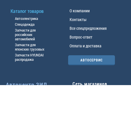
Каталог товаров
О компании
Автоэлектрика
Контакты
Спецодежда
Все спецпредложения
Запчасти для
российских
Вопрос-ответ
автомобилей
Запчасти для
Оплата и доставка
японских грузовых
Запчасти HYUNDAI
распродажа
АВТОСЕРВИС
Автоцентр ЗИЛ
Сеть магазинов
Павловский тр-т, 49б
Главный офис
(3852) 46-90-50
| 8:30-
18:00
г.
Барнаул
,
ул. Трактовая 19А
,
тел.:
(3852) 31-50-33
Павловский тр-т, 49/2
факс:
31-46-99
,
31-46-54
(3852) 46-89-55
| 8:30-
e-mail:
real@actozil.ru
18:00
Трактовая, 19А