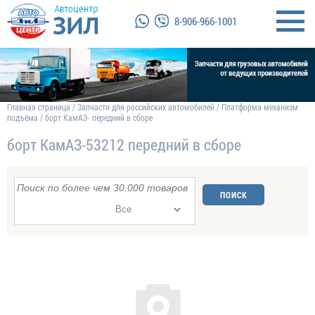
8-906-966-1001
Главная страница
/
Запчасти для российских автомобилей
/
Платформа механизм
подъёма
/
борт КамАЗ- передний в сборе
борт КамАЗ-53212 передний в сборе